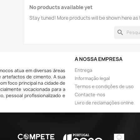
No products available yet
reate wishlist
(modalTitle))
ntrar
Stay tuned! More products will be shown here as
shlist name
dicionar à Lista de desejos
confirmMessage))
u need to be logged in to save products in your wishlist.
search
Create new list
((cancelText))
Cancelar
((modalDeleteText))
Entrar
A NOSSA EMPRESA
Cancelar
Create wishlist
Entrega
Limocos atua em diversas áreas
 e artefactos de cimento. A sua
Informação legal
com foco principal na cidade de
Termos e condições de uso
cialmente vocacionada para a
Contacte-nos
o, pessoal profissionalizado e
Livro de reclamações online