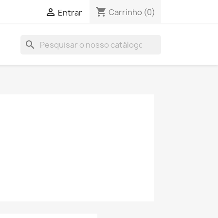
shopping_cart

Carrinho
(0)
Entrar
search