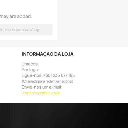
×
×
×
 they are added.
×
INFORMAÇÃO DA LOJA
Limocos
Portugal
Ligue-nos:
+351 236 677 185
(Chamada para rede fixa nacional)
Envie-nos um e-mail:
limocos@gmail.com