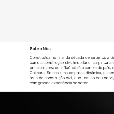
C
(
E
Wi
A
((
Yo
add_circle_outline
Sobre Nós
Constituída no final da década de setenta, a 
como a construção civil, imobiliário, carpintaria
principal zona de influência é o centro do país, 
Coimbra. Somos uma empresa dinâmica, essen
área da construção civil, que tem ao seu serviç
com grande experiência no setor.